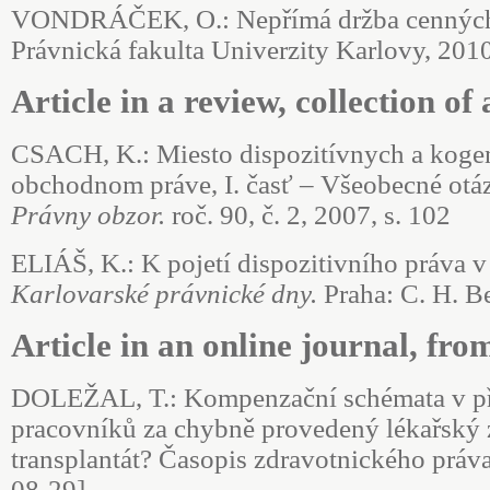
VONDRÁČEK, O.: Nepřímá držba cenných pa
Právnická fakulta Univerzity Karlovy, 2010
Article in a review, collection of 
CSACH, K.: Miesto dispozitívnych a kogen
obchodnom práve, I. časť – Všeobecné otá
Právny obzor.
roč. 90, č. 2, 2007, s. 102
ELIÁŠ, K.: K pojetí dispozitivního práva 
Karlovarské právnické dny.
Praha: C. H. Be
Article in an online journal, fr
DOLEŽAL, T.: Kompenzační schémata v př
pracovníků za chybně provedený lékařský zá
transplantát? Časopis zdravotnického práva a
08-29].