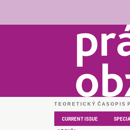
T E O R E T I C K Ý Č A S O P I S
CURRENT ISSUE
SPECIA