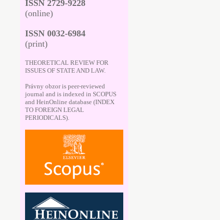
ISSN 2729-9228
(online)
ISSN 0032-6984
(print)
THEORETICAL REVIEW FOR
ISSUES OF STATE AND LAW.
Právny obzor is peer-reviewed
journal and is indexed in SCOPUS
and HeinOnline database (INDEX
TO FOREIGN LEGAL
PERIODICALS).