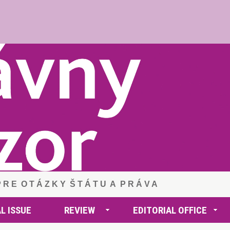
 P R E O T Á Z K Y Š T Á T U A P R Á V A
L ISSUE
REVIEW
EDITORIAL OFFICE