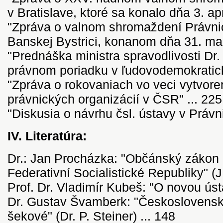
v Bratislave, ktoré sa konalo dňa 3. apr
"Zpráva o valnom shromaždení Právnic
Banskej Bystrici, konanom dňa 31. mar
"Prednáška ministra spravodlivosti Dr
právnom poriadku v ľudovodemokraticke
"Zpráva o rokovaniach vo veci vytvor
právnických organizácií v ČSR" ... 225
"Diskusia o návrhu čsl. ústavy v Právni
IV. Literatúra:
Dr.: Jan Procházka: "Občánský zákon
Federativní Socialistické Republiky" (J.
Prof. Dr. Vladimír Kubeš: "O novou ústa
Dr. Gustav Švamberk: "Českoslovens
šekové" (Dr. P. Steiner) ... 148