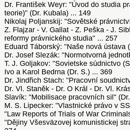
Dr. František Weyr: "Úvod do studia p
teorie)" (Dr. Kubala) ... 149
Nikolaj Poljanskij: "Sovětské právnictví
Z. Flajzar - V. Gallat - Z. Peška - J. Sib
reformy právnického studia" ... 257
Eduard Táborský: "Naše nová ústava (-
Dr. Josef Slezák: "Normotvorná jednotk
T. J. Goljakov: "Sovietske súdnictvo (So
Ivo a Karol Bedrna (Dr. S.) ... 369
Dr. Jindřich Stach: "Pracovní soudnictv
Dr. Vl. Staněk - Dr. O Král - Dr. Vl. Krá
Slavík: "Mobilisace pracovních sil" (Dr.
M. S. Lipecker: "Vlastnické právo v SS
"Law Reports of Trials of War Criminals"
"Dějiny Všesväzovej komunistickej stran