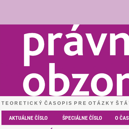
T E O R E T I C K Ý Č A S O P I S P R E O T Á Z K Y Š T 
AKTUÁLNE ČÍSLO
ŠPECIÁLNE ČÍSLO
O ČAS