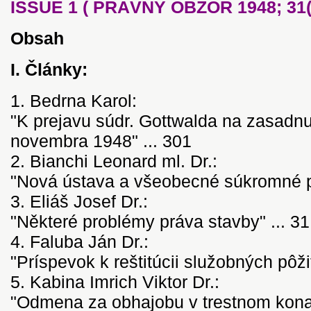
ISSUE 1 ( PRÁVNY OBZOR 1948; 31(1
Obsah
I. Články:
1. Bedrna Karol:
"K prejavu súdr. Gottwalda na zasadn
novembra 1948" ... 301
2. Bianchi Leonard ml. Dr.:
"Nová ústava a všeobecné súkromné pr
3. Eliáš Josef Dr.:
"Některé problémy práva stavby" ... 31
4. Faluba Ján Dr.:
"Príspevok k reštitúcii služobných pôži
5. Kabina Imrich Viktor Dr.:
"Odmena za obhajobu v trestnom kona