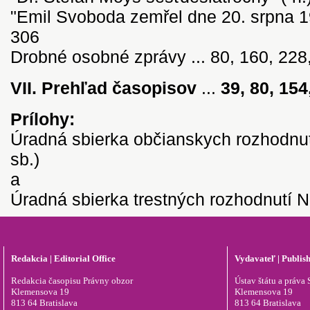
"Emil Svoboda zemřel dne 20. srpna 194
306
Drobné osobné zprávy ... 80, 160, 228
VII. Prehľad časopisov
...
39, 80, 154
Prílohy:
Úradná sbierka občianskych rozhodnut
sb.)
a
Úradná sbierka trestných rozhodnutí Na
Redakcia | Editorial Office
Vydavateľ | Publis
Redakcia časopisu Právny obzor
Ústav štátu a práva S
Klemensova 19
Klemensova 19
813 64 Bratislava
813 64 Bratislava