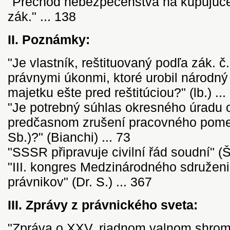
"Prechod nebezpečenstva na kupujúce
zák." ... 138
II. Poznámky:
"Je vlastník, reštituovaný podľa zák. č
právnymi úkonmi, ktoré urobil národný
majetku ešte pred reštitúciou?" (lb.) ...
"Je potrebný súhlas okresného úradu o
predčasnom zrušení pracovného pomer
Sb.)?" (Bianchi) ... 73
"SSSR připravuje civilní řád soudní" (Š.
"III. kongres Medzinárodného sdružen
právnikov" (Dr. S.) ... 367
III. Zprávy z právnického sveta:
"Zpráva o XXV. riadnom valnom shrom