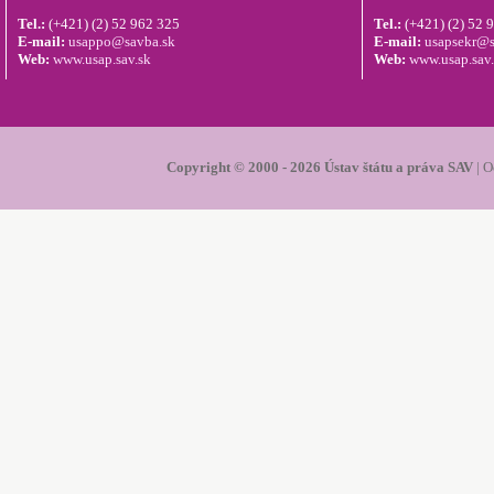
Tel.:
(+421) (2) 52 962 325
Tel.:
(+421) (2) 52 
E-mail:
usappo@savba.sk
E-mail:
usapsekr@s
Web:
www.usap.sav.sk
Web:
www.usap.sav
Copyright © 2000 - 2026 Ústav štátu a práva SAV
|
O