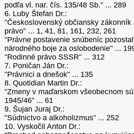
podľa vl. nar. čís. 135/48 Sb." ... 289
6. Luby Štefan Dr.:
"Československý občiansky zákonník
právo" ... 1, 41, 81, 161, 232, 261
"Právne postavenie snúbeníc pozostal
národného boje za oslobodenie" ... 19
"Rodinné právo SSSR" ... 312
7. Poničan Ján Dr.:
"Právnici a dnešok" ... 135
8. Quotidian Martin Dr.:
"Zmeny v maďarskom všeobecnom sú
1945/46" ... 61
9. Šujan Juraj Dr.:
"Súdnictvo a alkoholizmus" ... 252
10. Vyskočil Anton Dr.: