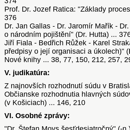
374
Prof. Dr. Jozef Ratica: "Základy procesn
376
Dr. Jan Gallas - Dr. Jaromír Mařík - Dr
o národním pojištění" (Dr. Hutta) ... 37
Jiří Fiala - Bedřich Růžek - Karel Stra
předpisy o její organisaci a úkolech)" (
Nové knihy ... 38, 77, 150, 212, 257, 
V. judikatúra:
Z najnovších rozhodnutí súdu v Bratisl
Občianske rozhodnutia hlavných súdov
(v Košiciach) ... 146, 210
VI. Osobné zprávy:
"Dr. Štefan Moys šesťdesiatročný" (-n.)