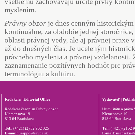
všetkému zachovávajú určité prvky konti
myslením.
Právny obzor
je dnes cenným historickým
kontinuálne, za obdobie jednej storočnice
oblasti právnej vedy, ale aj právnej praxe
až do dnešných čias. Je uceleným histor
právneho myslenia a právnej vzdelanosti. Z
zaznamenanie pozitívnych hodnôt pre prá
terminológiu a kultúru.
Redakcia | Editorial Office
Vydavateľ | Publis
Redakcia časopisu Právny obzor
Ústav štátu a práva S
Klemensova 19
Klemensova 19
813 64 Bratislava
813 64 Bratislava
Tel.:
(+421) (2) 52 962 325
Tel.:
(+421) (2) 52 
E-mail:
usappo@savba.sk
E-mail:
usapsekr@s