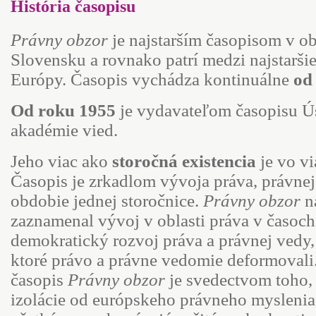
História časopisu
Právny obzor
je najstarším časopisom v ob
Slovensku a rovnako patrí medzi najstarši
Európy. Časopis vychádza kontinuálne
od
Od roku 1955
je vydavateľom časopisu Ús
akadémie vied.
Jeho viac ako
storočná existencia
je vo v
Časopis je zrkadlom vývoja práva, právnej
obdobie jednej storočnice.
Právny obzor
na
zaznamenal vývoj v oblasti práva v časoch
demokratický rozvoj práva a právnej vedy, 
ktoré právo a právne vedomie deformovali
časopis
Právny obzor
je svedectvom toho, ž
izolácie od európskeho právneho myslenia 