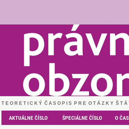
T E O R E T I C K Ý Č A S O P I S P R E O T Á Z K Y Š T 
AKTUÁLNE ČÍSLO
ŠPECIÁLNE ČÍSLO
O ČAS