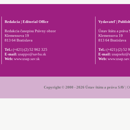
Redakcia | Editorial Office
Vydavateľ | Publis
Redakcia časopisu Právny obzor
Ústav štátu a práva S
Klemensova 19
Klemensova 19
813 64 Bratislava
813 64 Bratislava
Tel.:
(+421) (2) 52 962 325
Tel.:
(+421) (2) 52 
E-mail:
usappo@savba.sk
E-mail:
usapsekr@s
Web:
www.usap.sav.sk
Web:
www.usap.sav
Copyright © 2000 - 2026 Ústav štátu a práva SAV
|
O