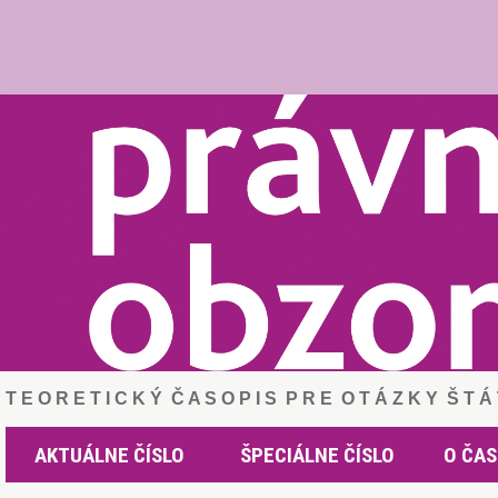
T E O R E T I C K Ý Č A S O P I S P R E O T Á Z K Y Š T 
AKTUÁLNE ČÍSLO
ŠPECIÁLNE ČÍSLO
O ČAS